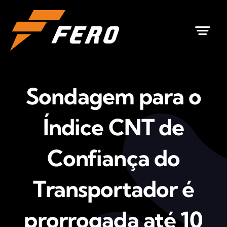
Ir
para
o
conteúdo
Sondagem para o
Índice CNT de
Confiança do
Transportador é
prorrogada até 10