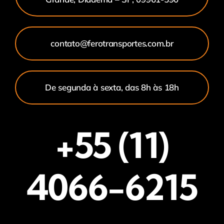
contato@ferotransportes.com.br
De segunda à sexta, das 8h às 18h
+55 (11)
4066-6215