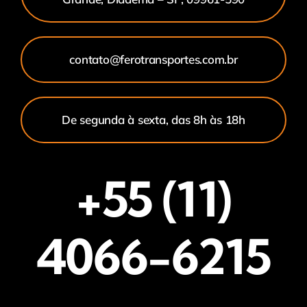
contato@ferotransportes.com.br
De segunda à sexta, das 8h às 18h
+55 (11)
4066-6215