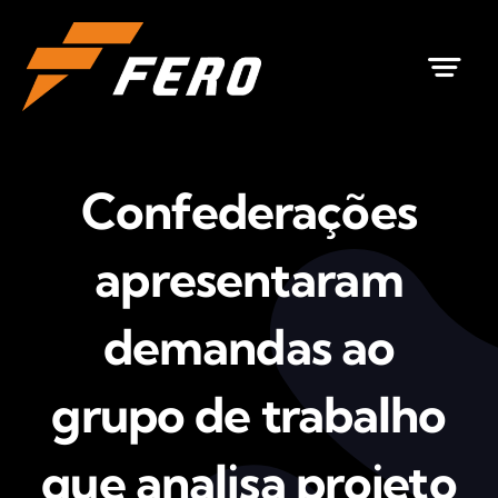
Ir
para
o
conteúdo
Confederações
apresentaram
demandas ao
grupo de trabalho
que analisa projeto