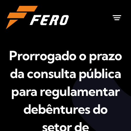
Ir
para
o
conteúdo
Prorrogado o prazo
da consulta pública
para regulamentar
debêntures do
setor de