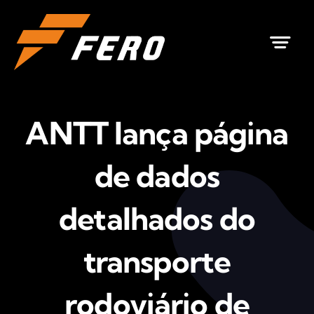
Ir
para
o
conteúdo
ANTT lança página
de dados
detalhados do
transporte
rodoviário de