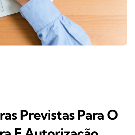
ivulgou a mais nova versão (1.03) da Nota Técnica
alerão já a partir de setembro deste ano.
 de Assinatura e Autorização (PAA), com Implantação e
 de outubro deste ano.
as Previstas Para O
ra E Autorização