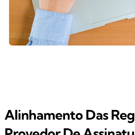
O Projeto Conhecimento de Transporte Eletrônico (CT-e) d
2024.002, referente a agosto de 2024, com mudanças que v
A nota traz ajustes nas regras de validação do Provedor
Homologação até 16 de setembro e implementação em 21
Alinhamento Das Regr
Provedor De Assinatu