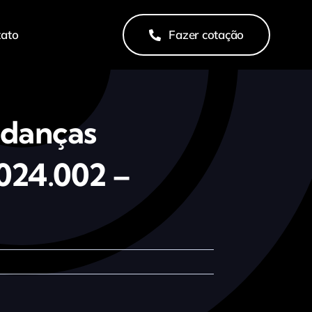
tato
Fazer cotação
udanças
024.002 –