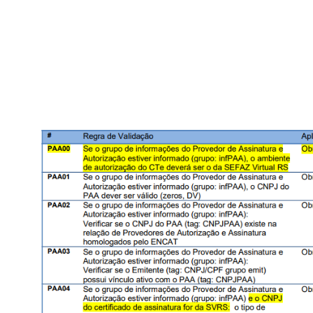
do fisco, neste caso, o pedido assinado pelo contribuinte
campo xSolic do grupo de informações da NFF.
Alinhando essas especificações esta nota técnica revoga
Contribuinte do CTe versão 4.00 e o substitui pelo Quad
Simplificado (mod57) e seus eventos: