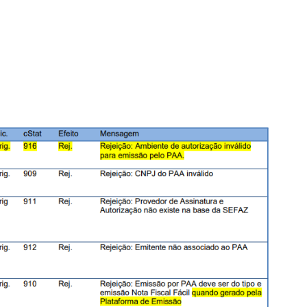
 e pelo PAA será inserido pela plataforma de emissão no
 na totalidade o quadro E-2 do Manual de Orientações do
ro PAA abaixo para emissão de CTe (mod57), CTe