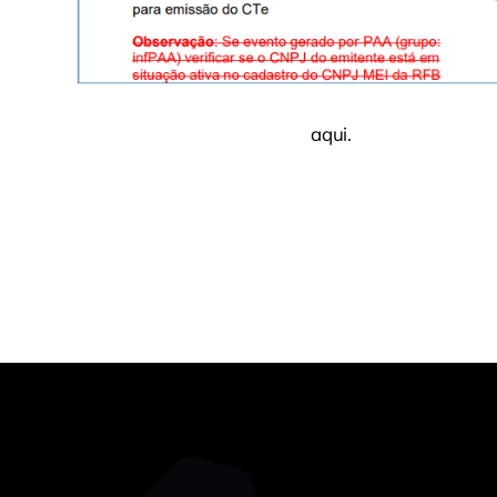
A NT pode ser conferida na íntegra
aqui
.
Fonte: Portal Contábeis