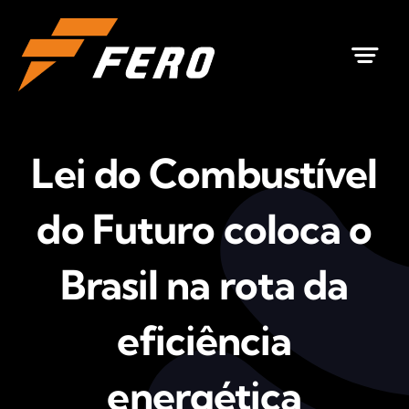
Ir
para
o
conteúdo
Lei do Combustível
do Futuro coloca o
Brasil na rota da
eficiência
energética