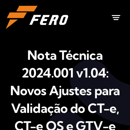
Ir
para
o
conteúdo
Nota Técnica
2024.001 v1.04:
Novos Ajustes para
Validação do CT-e,
CT-e OS e GTV-e