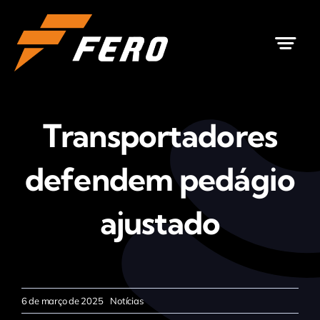
Ir
para
o
conteúdo
Transportadores
defendem pedágio
ajustado
6 de março de 2025
Notícias