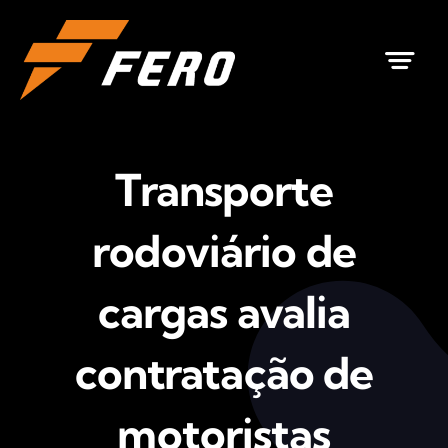
Ir
para
o
conteúdo
Transporte
rodoviário de
cargas avalia
contratação de
motoristas