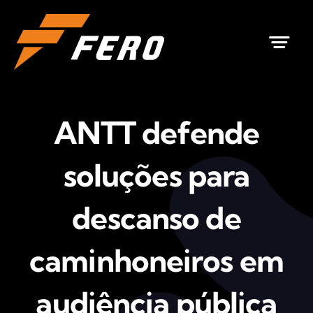
Ir
para
o
conteúdo
ANTT defende
soluções para
descanso de
caminhoneiros em
audiência pública