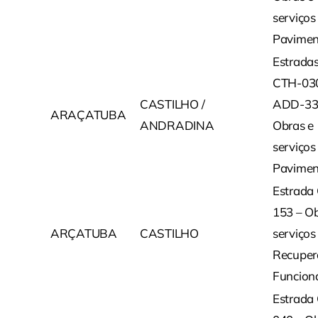
serviços
Pavimen
Estrada
CTH-03
CASTILHO /
ADD-33
ARAÇATUBA
ANDRADINA
Obras e
serviços
Pavimen
Estrada
153 – Ob
ARÇATUBA
CASTILHO
serviços
Recuper
Funcion
Estrada