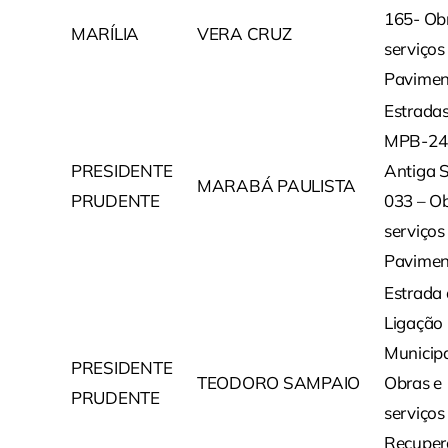
165- Ob
MARÍLIA
VERA CRUZ
serviços
Pavimen
Estrada
MPB-24
PRESIDENTE
Antiga 
MARABÁ PAULISTA
PRUDENTE
033 – Ob
serviços
Pavimen
Estrada
Ligação
Municipa
PRESIDENTE
TEODORO SAMPAIO
Obras e
PRUDENTE
serviços
Recuper