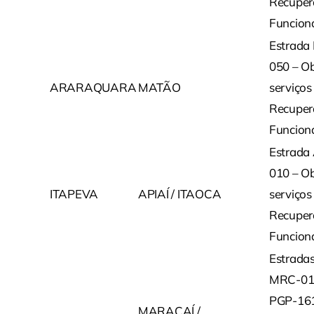
Recuper
Funcion
Estrada
050 – Ob
ARARAQUARA
MATÃO
serviços
Recuper
Funcion
Estrada 
010 – Ob
ITAPEVA
APIAÍ / ITAOCA
serviços
Recuper
Funcion
Estrada
MRC-01
PGP-161
MARACAÍ /