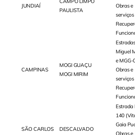
CAMPO LIMPO
JUNDIAÍ
Obras e
PAULISTA
serviços
Recuper
Funcion
Estrada
Miguel M
e MGG-0
MOGI GUAÇU
CAMPINAS
Obras e
MOGI MIRIM
serviços
Recuper
Funcion
Estrada
140 (Vit
Gaia Puo
SÃO CARLOS
DESCALVADO
Obras e