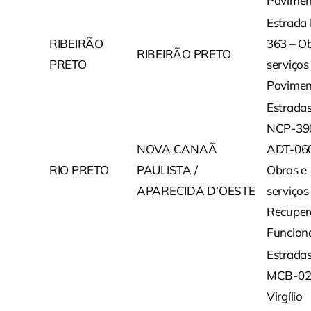
Pavimen
Estrada
RIBEIRÃO
363 – Ob
RIBEIRÃO PRETO
PRETO
serviços
Pavimen
Estrada
NCP-39
NOVA CANAÃ
ADT-060
RIO PRETO
PAULISTA /
Obras e
APARECIDA D’OESTE
serviços
Recuper
Funcion
Estrada
MCB-02
Virgílio