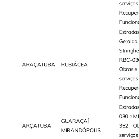
serviços
Recuper
Funcion
Estrada
Geraldo
Stringhe
RBC-03
ARAÇATUBA
RUBIÁCEA
Obras e
serviços
Recuper
Funcion
Estrada
030 e M
GUARAÇAÍ
ARÇATUBA
352 – Ob
MIRANDÓPOLIS
serviços