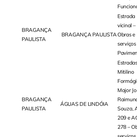
Funcion
Estrada
vicinal –
BRAGANÇA
BRAGANÇA PAULISTA
Obras e
PAULISTA
serviços
Pavimen
Estrada
Mitilino
Formági
Major Jo
BRAGANÇA
Raimun
ÁGUAS DE LINDÓIA
PAULISTA
Souza, 
209 e A
278 – Ob
serviços