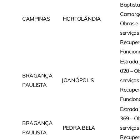
Baptista
Camarg
CAMPINAS
HORTOLÂNDIA
Obras e
serviços
Recuper
Funcion
Estrada
020 – Ob
BRAGANÇA
JOANÓPOLIS
serviços
PAULISTA
Recuper
Funcion
Estrada
369 – Ob
BRAGANÇA
PEDRA BELA
serviços
PAULISTA
Recuper