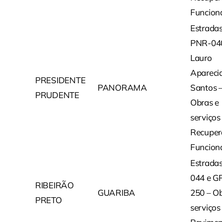
Funcion
Estrada
PNR-04
Lauro
Apareci
PRESIDENTE
PANORAMA
Santos 
PRUDENTE
Obras e
serviços
Recuper
Funcion
Estrada
044 e G
RIBEIRÃO
GUARIBA
250 – Ob
PRETO
serviços