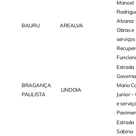
Manoel
Rodrigu
Alvarez 
BAURU
AREALVA
Obras e
serviços
Recuper
Funcion
Estrada
Governa
BRAGANÇA
Mario C
LINDOIA
PAULISTA
Junior –
e serviç
Pavimen
Estrada
Sabina