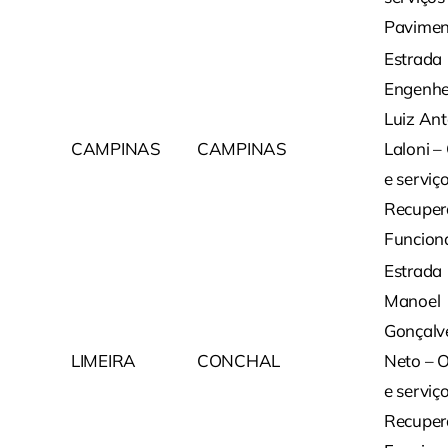
Pavimen
Estrada
Engenhe
Luiz Ant
CAMPINAS
CAMPINAS
Laloni –
e serviç
Recuper
Funcion
Estrada
Manoel
Gonçalv
LIMEIRA
CONCHAL
Neto – 
e serviç
Recuper