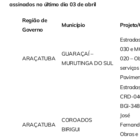
assinados no último dia 03 de abril
Região de
Município
Projeto
Governo
Estrada
030 e M
GUARAÇAÍ –
ARAÇATUBA
020 – Ob
MURUTINGA DO SUL
serviços
Pavimen
Estrada
CRD-04
BGI-348
José
COROADOS
ARAÇATUBA
Fernand
BIRIGUI
Obras e