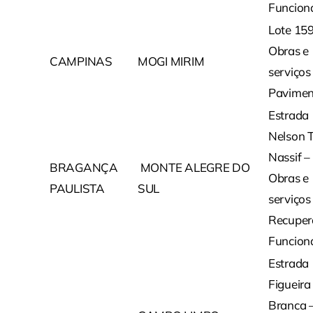
Funcion
Lote 15
Obras e
CAMPINAS
MOGI MIRIM
serviços
Pavimen
Estrada
Nelson T
Nassif –
BRAGANÇA
MONTE ALEGRE DO
Obras e
PAULISTA
SUL
serviços
Recuper
Funcion
Estrada
Figueira
Branca 