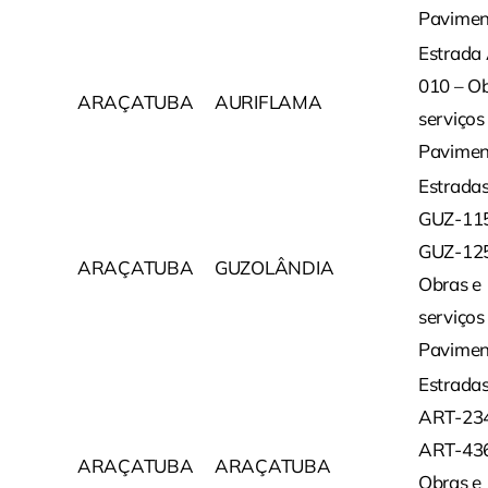
Pavimen
Estrada
010 – Ob
ARAÇATUBA
AURIFLAMA
serviços
Pavimen
Estrada
GUZ-115
GUZ-125
ARAÇATUBA
GUZOLÂNDIA
Obras e
serviços
Pavimen
Estrada
ART-234
ART-436
ARAÇATUBA
ARAÇATUBA
Obras e