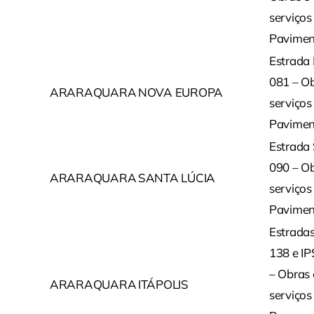
serviços
Pavimen
Estrada
081 – Ob
ARARAQUARA
NOVA EUROPA
serviços
Pavimen
Estrada
090 – Ob
ARARAQUARA
SANTA LÚCIA
serviços
Pavimen
Estradas
138 e I
– Obras 
ARARAQUARA
ITÁPOLIS
serviços