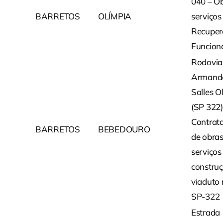
040 – Ob
BARRETOS
OLÍMPIA
serviços
Recuper
Funcion
Rodovia
Armand
Salles Ol
(SP 322)
Contrat
BARRETOS
BEBEDOURO
de obras
serviços
constru
viaduto
SP-322
Estrada