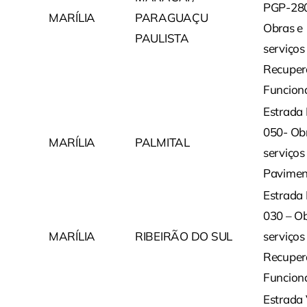
PGP-280
MARÍLIA
PARAGUAÇU
Obras e
PAULISTA
serviços
Recuper
Funcion
Estrada
050- Ob
MARÍLIA
PALMITAL
serviços
Pavimen
Estrada
030 – Ob
MARÍLIA
RIBEIRÃO DO SUL
serviços
Recuper
Funcion
Estrada