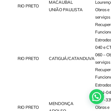
MACAUBAL
Lourenç
RIO PRETO
UNIÃO PAULISTA
Obras e
serviços
Recuper
Funcion
Estrada
040 e C
060 – Ob
RIO PRETO
CATIGUÁ/CATANDUVA
serviços
Recuper
Funcion
Estrada
MEN-04
ADF-33
MENDONÇA
RIO PRETO
Obras e
ADOLFO