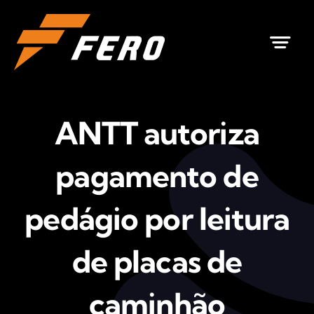
Ir
para
o
conteúdo
ANTT autoriza
pagamento de
pedágio por leitura
de placas de
caminhão