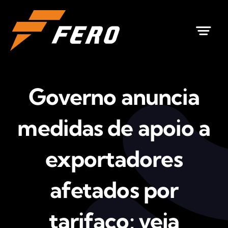
Ir
para
o
conteúdo
Governo anuncia
medidas de apoio a
exportadores
afetados por
tarifaço; veja