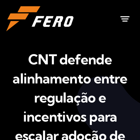
Ir
para
o
conteúdo
CNT defende
alinhamento entre
regulação e
incentivos para
escalar adoção de