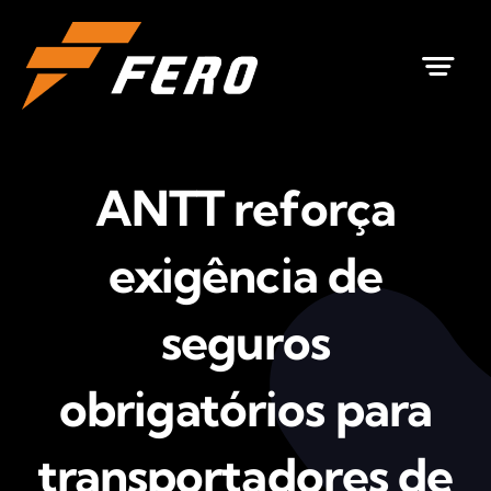
Ir
para
o
conteúdo
ANTT reforça
exigência de
seguros
obrigatórios para
transportadores de