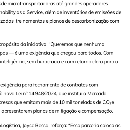
esde microtransportadoras até grandes operadores
bility as a Service, além de inventários de emissões de
alizados, treinamentos e planos de descarbonização com
propósito da iniciativa: “Queremos que nenhuma
rupos — é uma exigência que chegou para todos. Com
nteligência, sem burocracia e com retorno claro para o
a exigência para fechamento de contratos com
 nova Lei nº 14.948/2024, que institui o Mercado
presas que emitam mais de 10 mil toneladas de CO₂e
s, apresentarem planos de mitigação e compensação.
gística, Joyce Bessa, reforça: “Essa parceria coloca as