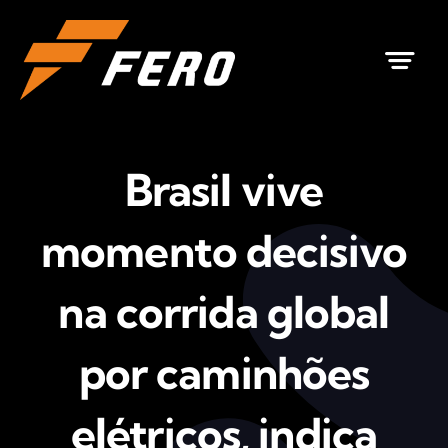
Ir
para
o
conteúdo
Brasil vive
momento decisivo
na corrida global
por caminhões
elétricos, indica