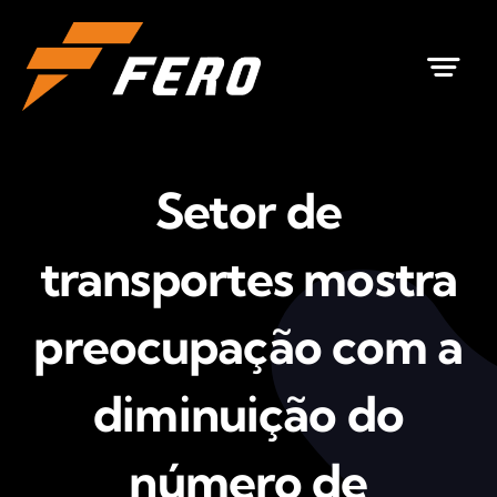
Ir
para
o
conteúdo
Setor de
transportes mostra
preocupação com a
diminuição do
número de