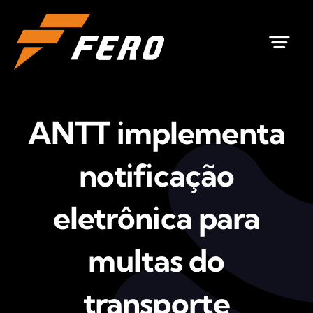
Ir
para
o
conteúdo
ANTT implementa
notificação
eletrônica para
multas do
transporte