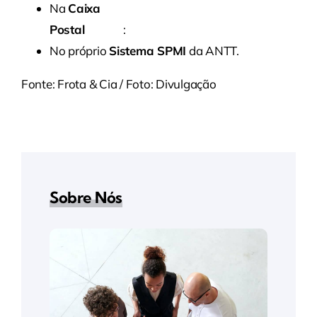
Na
Caixa
Postal
gov.br
:
https://caixapostal.sistema.gov.br/i
No próprio
Sistema SPMI
da ANTT.
Fonte: Frota & Cia / Foto: Divulgação
Sobre Nós