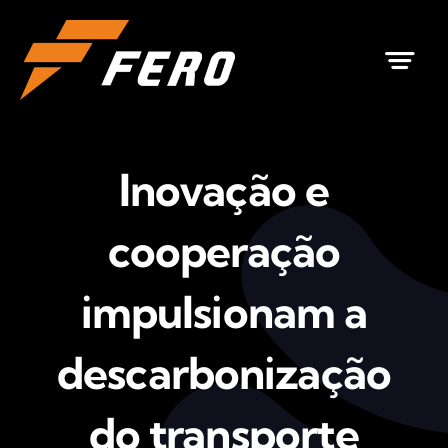
Ir
para
o
conteúdo
Inovação e
cooperação
impulsionam a
descarbonização
do transporte