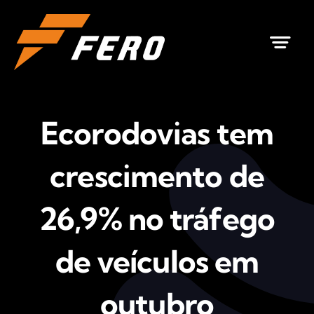
Ir
para
o
conteúdo
Ecorodovias tem
crescimento de
26,9% no tráfego
de veículos em
outubro