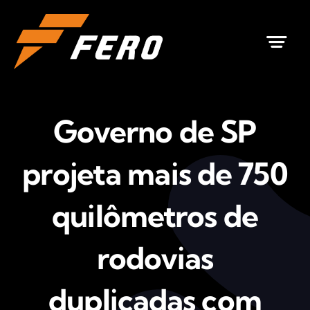
Ir
para
o
conteúdo
Governo de SP
projeta mais de 750
quilômetros de
rodovias
duplicadas com