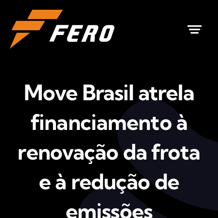
Ir
para
o
conteúdo
Move Brasil atrela
financiamento à
renovação da frota
e à redução de
emissões