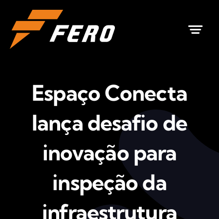
Ir
para
o
conteúdo
Espaço Conecta
lança desafio de
inovação para
inspeção da
infraestrutura