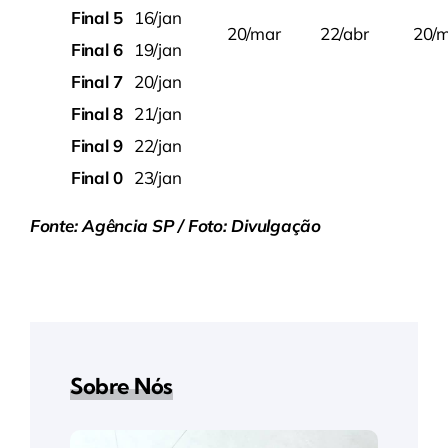
Final 5
16/jan
20/mar
22/abr
20/m
Final 6
19/jan
Final 7
20/jan
Final 8
21/jan
Final 9
22/jan
Final 0
23/jan
Fonte: Agência SP / Foto: Divulgação
Sobre Nós