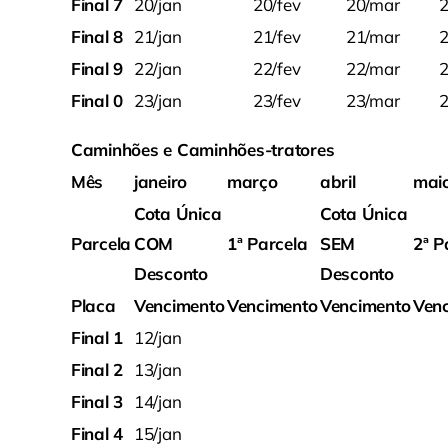
Final 7
20/jan
20/fev
20/mar
2
Final 8
21/jan
21/fev
21/mar
2
Final 9
22/jan
22/fev
22/mar
2
Final 0
23/jan
23/fev
23/mar
2
Caminhões e Caminhões-tratores
Mês
janeiro
março
abril
mai
Cota Única
Cota Única
Parcela
COM
1ª Parcela
SEM
2ª P
Desconto
Desconto
Placa
Vencimento
Vencimento
Vencimento
Ven
Final 1
12/jan
Final 2
13/jan
Final 3
14/jan
Final 4
15/jan