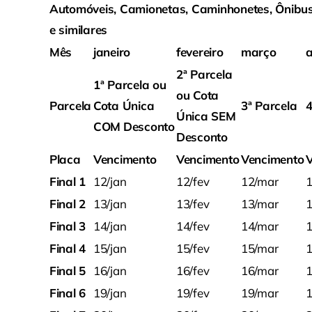
Automóveis, Camionetas, Caminhonetes, Ônibus
e similares
Mês
janeiro
fevereiro
março
a
2ª Parcela
1ª Parcela ou
ou Cota
Parcela
Cota Única
3ª Parcela
4
Única SEM
COM
Desconto
Desconto
Placa
Vencimento
Vencimento
Vencimento
Final 1
12/jan
12/fev
12/mar
1
Final 2
13/jan
13/fev
13/mar
1
Final 3
14/jan
14/fev
14/mar
1
Final 4
15/jan
15/fev
15/mar
1
Final 5
16/jan
16/fev
16/mar
1
Final 6
19/jan
19/fev
19/mar
1