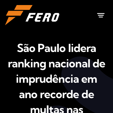
Ir
para
o
conteúdo
São Paulo lidera
ranking nacional de
imprudência em
ano recorde de
multas nas