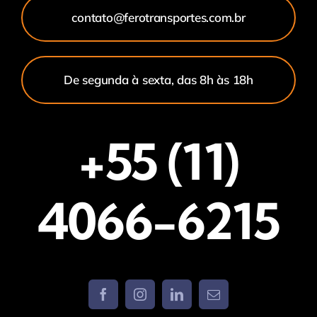
contato@ferotransportes.com.br
De segunda à sexta, das 8h às 18h
+55 (11)
4066-6215