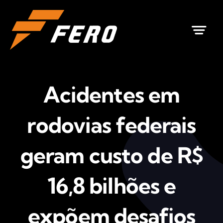
Ir
para
o
conteúdo
Acidentes em
rodovias federais
geram custo de R$
16,8 bilhões e
expõem desafios