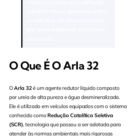
ambiental, podem gerar
infrações
administrativas, danos mecânicos
ao veículo e até enquadramento
por crime ambiental
, dependendo
da situação.”
O Que É O Arla 32
O
Arla 32
é um agente redutor líquido composto
por ureia de alta pureza e água desmineralizada.
Ele é utilizado em veículos equipados com o sistema
conhecido como
Redução Catalítica Seletiva
(SCR)
, tecnologia que passou a ser adotada para
atender às normas ambientais mais rigorosas