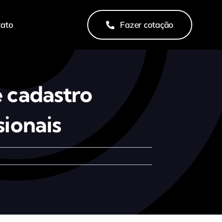
tato
Fazer cotação
e cadastro
sionais