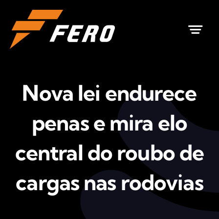
Ir
para
o
conteúdo
Nova lei endurece
penas e mira elo
central do roubo de
cargas nas rodovias