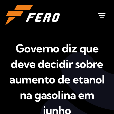
Ir
para
o
conteúdo
Governo diz que
deve decidir sobre
aumento de etanol
na gasolina em
junho