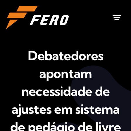
Ir
para
o
conteúdo
Debatedores
apontam
necessidade de
ajustes em sistema
de pedágio de livre