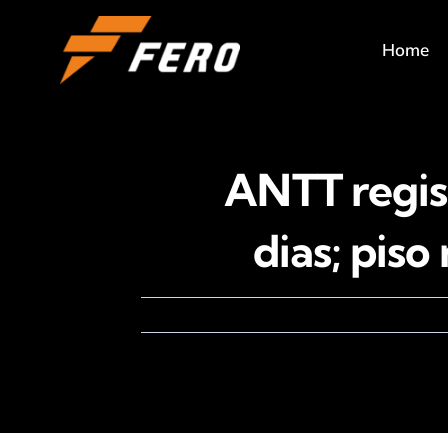
Ir
para
Home
o
conteúdo
ANTT regis
dias; piso