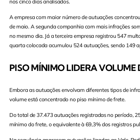
nos cinco dias analisados.
A empresa com maior número de autuações concentrou 1
de maio. A segunda companhia com mais infrações som
no mesmo dia. Já a terceira empresa registrou 547 mul
quarta colocada acumulou 524 autuações, sendo 149 ap
PISO MÍNIMO LIDERA VOLUME
Embora as autuações envolvam diferentes tipos de infr
volume está concentrado no piso mínimo de frete.
Do total de 37.473 autuações registradas no período, 
mínimo do frete, o equivalente à 69,3% dos registros pu
Na sequência aparecem autuações ligadas ao Vale-Pedág