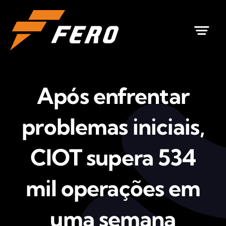
Ir
para
o
conteúdo
Após enfrentar
problemas iniciais,
CIOT supera 534
mil operações em
uma semana