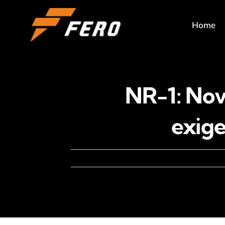
Ir
para
Home
o
conteúdo
NR-1: Nov
exige