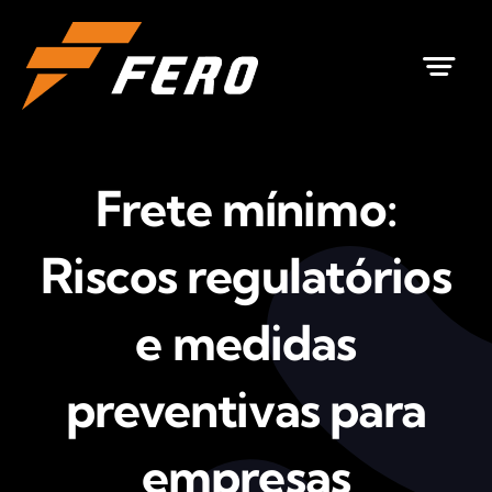
Ir
para
o
conteúdo
Frete mínimo:
Riscos regulatórios
e medidas
preventivas para
empresas