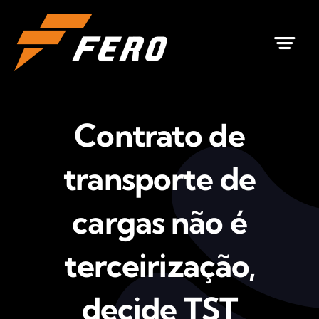
Ir
para
o
conteúdo
Contrato de
transporte de
cargas não é
terceirização,
decide TST