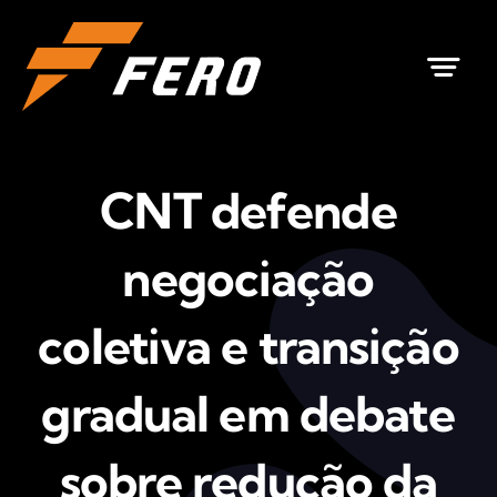
Ir
para
o
conteúdo
CNT defende
negociação
coletiva e transição
gradual em debate
sobre redução da