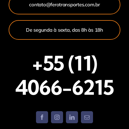
contato@ferotransportes.com.br
De segunda à sexta, das 8h às 18h
+55 (11)
4066-6215