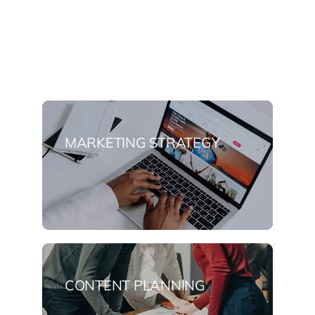
aliquet. Mauris ipsum. Nulla metus metus
ullamcorper vel tincidunt sed euismod and
nibh.
MARKETING STRATEGY
CONTENT PLANNING